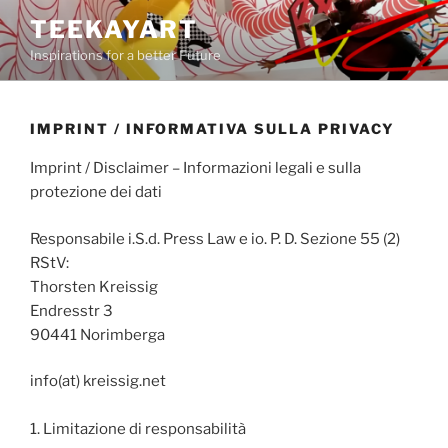
Salta
TEEKAYART
al
Inspirations for a better Future
contenuto
IMPRINT / INFORMATIVA SULLA PRIVACY
Imprint /
Disclaimer – Informazioni legali e sulla
protezione dei dati
Responsabile i.S.d.
Press Law e io.
P. D.
Sezione 55 (2)
RStV:
Thorsten Kreissig
Endresstr 3
90441 Norimberga
info(at) kreissig.net
1. Limitazione di responsabilità