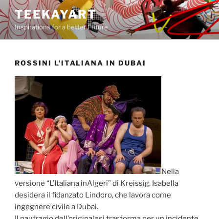
Salta
TEEKAYART
al
Inspirations for a better Future
contenuto
ROSSINI L’ITALIANA IN DUBAI
Nella
versione “L’Italiana inAlgeri” di Kreissig, Isabella
desidera il fidanzato Lindoro, che lavora come
ingegnere civile a Dubai.
Il naufragio dell’originalesi trasforma per un incidente