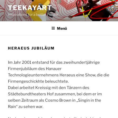
Zum
TEEKAYART
Inhalt
Inspirations for a better Future
springen
Menü
HERAEUS JUBILÄUM
Im Jahr 2001 entstand für das zweihundertjährige
Firmenjubiläum des Hanauer
Technologieunternehmens Heraeus eine Show, die die
Firmengeschickhte beleuchtete.
Dabei arbeitet Kreissig mit den Tänzern des
Städtebundtheaters Hof zusammen, bei dem er im
selben Zeitraum als Cosmo Brown in „Singin in the
Rain“ zu sehen war.