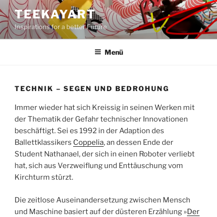
Zum
TEEKAYART
Inhalt
Inspirations for a better Future
springen
Menü
TECHNIK – SEGEN UND BEDROHUNG
Immer wieder hat sich Kreissig in seinen Werken mit
der Thematik der Gefahr technischer Innovationen
beschäftigt. Sei es 1992 in der Adaption des
Ballettklassikers
Coppelia
, an dessen Ende der
Student Nathanael, der sich in einen Roboter verliebt
hat, sich aus Verzweiflung und Enttäuschung vom
Kirchturm stürzt.
Die zeitlose Auseinandersetzung zwischen Mensch
und Maschine basiert auf der düsteren Erzählung »
Der