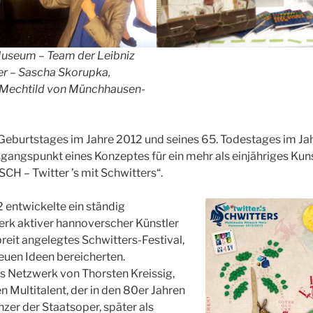
seum – Team der Leibniz
er – Sascha Skorupka,
 Mechtild von Münchhausen-
 Geburtstages im Jahre 2012 und seines 65. Todestages im J
angspunkt eines Konzeptes für ein mehr als einjähriges Kuns
CH – Twitter ’s mit Schwitters“.
 entwickelte ein ständig
k aktiver hannoverscher Künstler
breit angelegtes Schwitters-Festival,
euen Ideen bereicherten.
ses Netzwerk von Thorsten Kreissig,
n Multitalent, der in den 80er Jahren
nzer der Staatsoper, später als