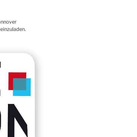
annover
einzuladen.