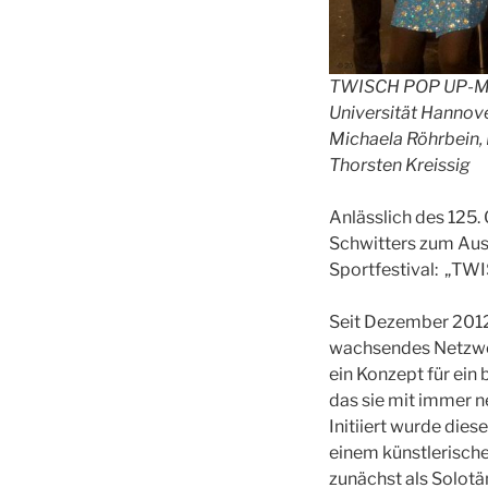
TWISCH POP UP-Mu
Universität Hannov
Michaela Röhrbein,
Thorsten Kreissig
Anlässlich des 125.
Schwitters zum Ausg
Sportfestival: „TWIS
Seit Dezember 2012
wachsendes Netzwer
ein Konzept für ein 
das sie mit immer n
Initiiert wurde die
einem künstlerische
zunächst als Solotä