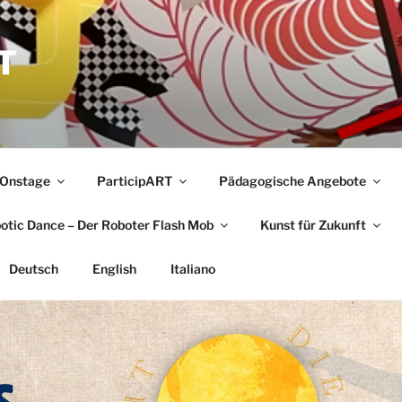
T
Onstage
ParticipART
Pädagogische Angebote
botic Dance – Der Roboter Flash Mob
Kunst für Zukunft
Deutsch
English
Italiano