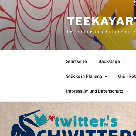
Zum
Inhalt
TEEKAYAR
springen
Inspirations for a better Future
Startseite
Backstage
Stücke in Planung
U & I Ro
Impressum und Datenschutz