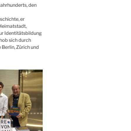
Jahrhunderts, den
schichte, er
 Heimatstadt,
r Identitätsbildung
chob sich durch
Berlin, Zürich und