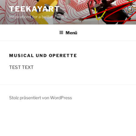
Zum
TEEKAYART
Inhalt
Inspirations for a better Future
springen
Menü
MUSICAL UND OPERETTE
TEST TEXT
Stolz präsentiert von WordPress