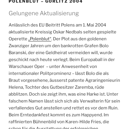
POLENBLUT – GÖRLITZ 2004
Gelungene Aktualisierung
Anlässlich des EU Beitritt Polens am 1. Mai 2004
aktualisierte Kreissig Oskar Nedbals selten gespielte
Operette
„Polenblut“
. Der Plot aus den goldenen
Zwanziger Jahren um den bankrotten Grafen Bolo
Baranski, der eine Geldheirat vermeiden will, wurde
geschickt nach heute verlegt. Beim Europaball in der
Warschauer Oper – unter Anwesenheit von
internationaler Politprominenz – lässt Bolo die als
Braut vorgesehene, äusserst patente Agraringenieurin
Helena, Tochter des Gutbesitzer Zaremba, rüde
abblitzen. Doch sie zeigt ihm, was eine Harke ist. Unter
falschem Namen lässt sich sich als Verwalterin für sein
verfallendes Gut anstellen und rettet es vor dem Ruin.
Beim Erntedankfest kommt es zum Happyend. Im
raffinierten Bühnenbild von Karen-Hilde Fries, die
schon für die Ausstattung der erfolgreichen