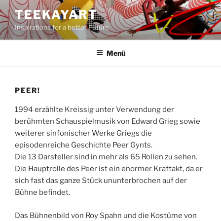
Zum
TEEKAYART
Inhalt
Inspirations for a better Future
springen
Menü
PEER!
1994 erzählte Kreissig unter Verwendung der
berühmten Schauspielmusik von Edward Grieg sowie
weiterer sinfonischer Werke Griegs die
episodenreiche Geschichte Peer Gynts.
Die 13 Darsteller sind in mehr als 65 Rollen zu sehen.
Die Hauptrolle des Peer ist ein enormer Kraftakt, da er
sich fast das ganze Stück ununterbrochen auf der
Bühne befindet.
Das Bühnenbild von Roy Spahn und die Kostüme von