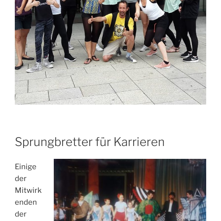
Sprungbretter für Karrieren
Einige
der
Mitwirk
enden
der