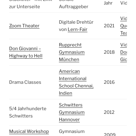
Jahr
Videoli
zur Unterseite
Auftraggeber
Video
Digitale Drehtür
Zoom Theater
2021
Queer
von
Lern-Fair
Tears
Rupprecht
Video
Don Giovanni –
Gymnasium
2018
Don
Highway to Hell
München
Giovan
American
International
Drama Classes
2016
School Chennai,
Indien
Schwitters
5/4 Jahrhunderte
Gymnasium
2012
Schwitters
Hannover
Musical Workshop
Gymnasium
2009