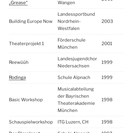
„Grease“
Wangen
Landessportbund
Building Europe Now
Nordrhein-
2003
Westfalen
Förderschule
Theaterprojekt 1
2001
München
Landesjugendchor
Reewüüh
1999
Niedersachsen
Rodinga
Schule Alpnach
1999
Musicalabteilung
der Bayrischen
Basic Workshop
1998
Theaterakademie
München
Schauspielworkshop
ITG Luzern, CH
1998