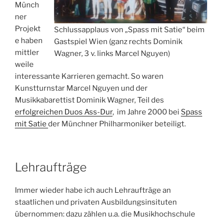
Münch
ner
Projekt
Schlussapplaus von „Spass mit Satie“ beim
e haben
Gastspiel Wien (ganz rechts Dominik
mittler
Wagner, 3 v. links Marcel Nguyen)
weile
interessante Karrieren gemacht. So waren
Kunstturnstar Marcel Nguyen und der
Musikkabarettist Dominik Wagner, Teil des
erfolgreichen Duos Ass-Dur
, im Jahre 2000 bei
Spass
mit Satie
der Münchner Philharmoniker beteiligt.
Lehraufträge
Immer wieder habe ich auch Lehraufträge an
staatlichen und privaten Ausbildungsinsituten
übernommen: dazu zählen u.a. die Musikhochschule