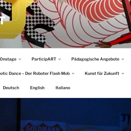
T
Onstage
ParticipART
Pädagogische Angebote
botic Dance – Der Roboter Flash Mob
Kunst für Zukunft
Deutsch
English
Italiano