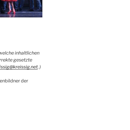
welche inhaltlichen
rrekte gesetzte
issig@kreissig.net
. )
enbildner der