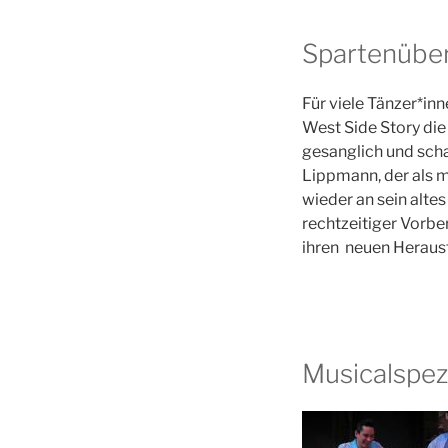
Spartenüber
Für viele Tänzer*in
West Side Story die 
gesanglich und scha
Lippmann, der als m
wieder an sein alte
rechtzeitiger Vorber
ihren neuen Herausf
Musicalspezi