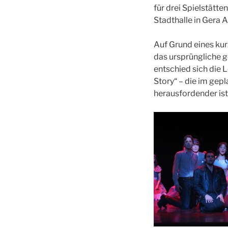
für drei Spielstätte
Stadthalle in Gera 
Auf Grund eines kur
das ursprüngliche g
entschied sich die 
Story“ – die im gep
herausfordender ist