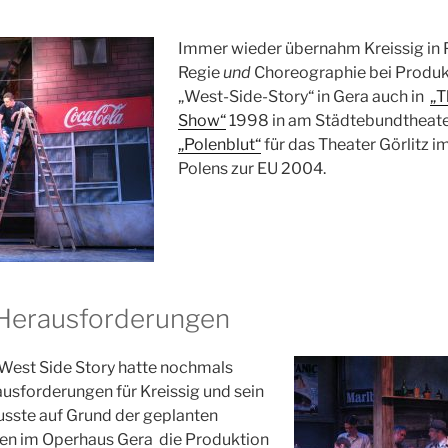
Immer wieder übernahm Kreissig in 
Regie
und
Choreographie bei Produk
„West-Side-Story“ in Gera auch in
„T
Show“
1998 in am Städtebundtheat
„Polenblut“
für das Theater Görlitz im
Polens zur EU 2004.
Herausforderungen
 West Side Story hatte nochmals
usforderungen für Kreissig und sein
sste auf Grund der geplanten
 im Operhaus Gera die Produktion