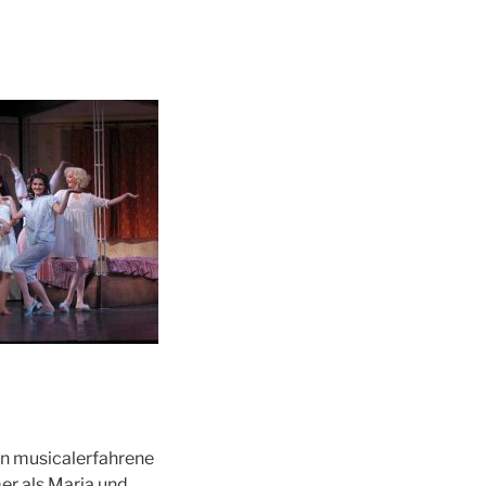
en musicalerfahrene
mer als Maria und