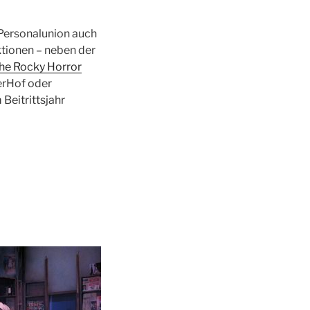
Personalunion auch
tionen – neben der
he Rocky Horror
erHof oder
 Beitrittsjahr