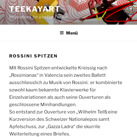
Zum
TEEKAYART
Inhalt
Inspirations for a better Future
springen
Menü
ROSSINI SPITZEN
MIt Rossini Spitzen entwickelte Kreissig nach
„Rossinianas“ in Valencia sein zweites Ballett
ausschliesslich zu Musik von Rossini: er kombinierte
sowohl kaum bekannte Klavierwerke für
Einzelvariationen als auch seine Ouverturen als
geschlossene Minihandlungen.
So entstand zur Ouverture von „Wilhelm Tell§ eine
Kurzversion des Schweizer Nationalepos samt
Apfelschuss, zur „Gazza Ladra“ die skurrile
Weiterleitung eines Briefes.