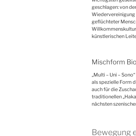
geschlagen: von de
Wiedervereinigung i
geflüchteter Mens
Willkommenskultur s
künstlerischen Leit
Mischform Bio
„Multi – Uni – Sono“
als spezielle Form 
auch für die Zuscha
traditionellen „Hak
nächsten szenischen
Bewegung e