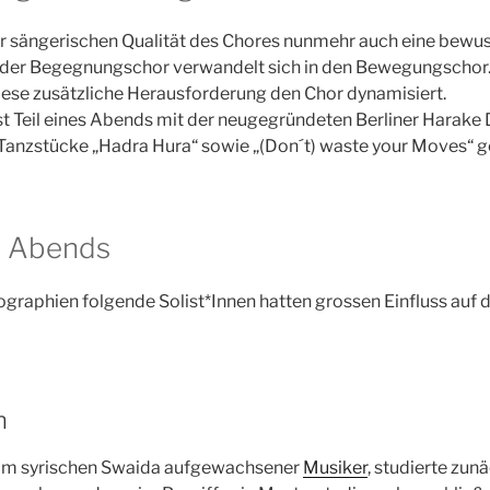
er sängerischen Qualität des Chores nunmehr auch eine bewus
 der Begegnungschor verwandelt sich in den Bewegungschor.
iese zusätzliche Herausforderung den Chor dynamisiert.
ist Teil eines Abends mit der neugegründeten Berliner Harak
Tanzstücke „Hadra Hura“ sowie „(Don´t) waste your Moves“ g
s Abends
ographien folgende Solist*Innen hatten grossen Einfluss auf 
h
n im syrischen Swaida aufgewachsener
Musiker
, studierte zun