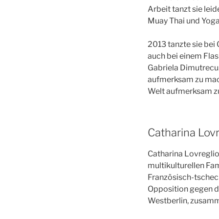
Arbeit tanzt sie lei
Muay Thai und Yoga
2013 tanzte sie be
auch bei einem Fl
Gabriela Dimutrecu.
aufmerksam zu mache
Welt aufmerksam z
Catharina Lovr
Catharina Lovreglio
multikulturellen Fa
Französisch-tschech
Opposition gegen di
Westberlin, zusamm