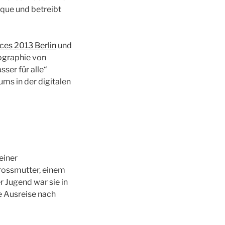
sque und betreibt
ces 2013 Berlin
und
ographie von
ser für alle“
ms in der digitalen
einer
Grossmutter, einem
 Jugend war sie in
e Ausreise nach