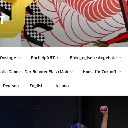
T
Onstage
ParticipART
Pädagogische Angebote
botic Dance – Der Roboter Flash Mob
Kunst für Zukunft
Deutsch
English
Italiano