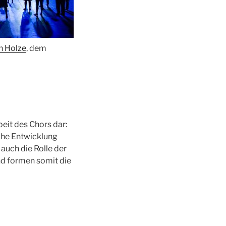
n Holze
, dem
beit des Chors dar:
iche Entwicklung
auch die Rolle der
nd formen somit die