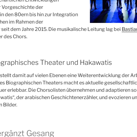
r Vorgeschichte der
n den 80ern bis hin zur Integration
chen im Rahmen der
eit dem Jahre 2015. Die musikalische Leitung lag bei
Bastia
er des Chors.
graphisches Theater und Hakawatis
 stellt damit auf vielen Ebenen eine Weiterentwicklung der Ar
des Biographischen Theaters macht es aktuelle gesellschaftl
uer erlebbar. Die Chorsolisten übernehmen und adaptieren so 
awatis“, der arabischen Geschichtenerzähler, und evozieren u
 Bilder.
rgänzt Gesang