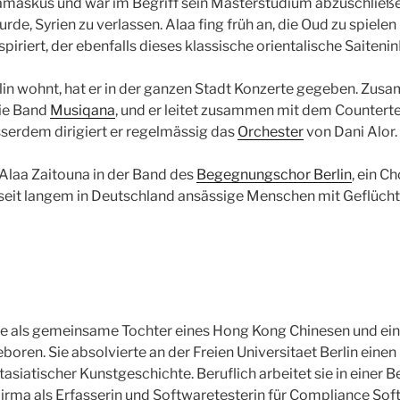
Damaskus und war im Begriff sein Masterstudium abzuschließen
de, Syrien zu verlassen. Alaa fing früh an, die Oud zu spielen
piriert, der ebenfalls dieses klassische orientalische Saiteni
lin wohnt, hat er in der ganzen Stadt Konzerte gegeben. Zu
die Band
Musiqana
, und er leitet zusammen mit dem Counterte
sserdem dirigiert er regelmässig das
Orchester
von Dani Alor.
 Alaa Zaitouna in der Band des
Begegnungschor Berlin
, ein C
seit langem in Deutschland ansässige Menschen mit Geflüc
e als gemeinsame Tochter eines Hong Kong Chinesen und ein
eboren. Sie absolvierte an der Freien Universitaet Berlin einen 
siatischer Kunstgeschichte. Beruflich arbeitet sie in einer Be
irma als Erfasserin und Softwaretesterin für Compliance Sof