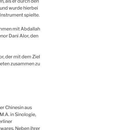
, als er durch den
 und wurde hierbei
nInstrument spielte.
sammen mit Abdallah
nor Dani Alor, den
hor, der mit dem Ziel
hteten zusammen zu
er Chinesin aus
M.A. in Sinologie,
rliner
twares. Neben ihrer