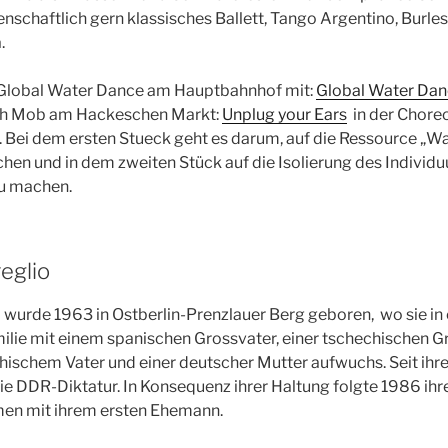
denschaftlich gern klassisches Ballett, Tango Argentino, Burle
.
i Global Water Dance am Hauptbahnhof mit:
Global Water Dan
ash Mob am Hackeschen Markt:
Unplug your Ears
in der Chore
 Bei dem ersten Stueck geht es darum, auf die Ressource „Was
n und in dem zweiten Stück auf die Isolierung des Individuu
u machen.
eglio
 wurde 1963 in Ostberlin-Prenzlauer Berg geboren, wo sie in 
milie mit einem spanischen Grossvater, einer tschechischen 
ischem Vater und einer deutscher Mutter aufwuchs. Seit ihrer
e DDR-Diktatur. In Konsequenz ihrer Haltung folgte 1986 ihr
en mit ihrem ersten Ehemann.