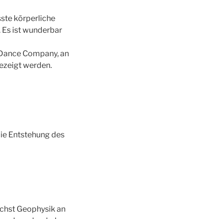
ste körperliche
 Es ist wunderbar
e Dance Company, an
ezeigt werden.
die Entstehung des
ächst Geophysik an