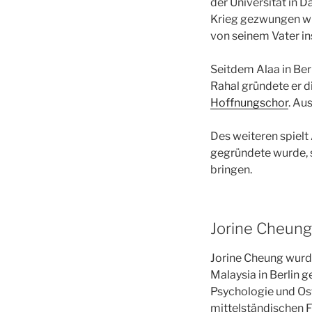
der Universität in 
Krieg gezwungen wur
von seinem Vater ins
Seitdem Alaa in Ber
Rahal gründete er 
Hoffnungschor
. Au
Des weiteren spielt
gegründete wurde, 
bringen.
Jorine Cheung
Jorine Cheung wurd
Malaysia in Berlin g
Psychologie und Osta
mittelständischen F