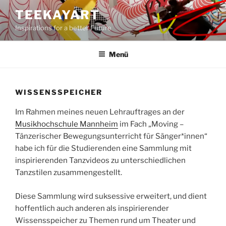
Zum
TEEKAYART
Inhalt
Inspirations for a better Future
springen
Menü
WISSENSSPEICHER
Im Rahmen meines neuen Lehrauftrages an der
Musikhochschule Mannheim
im Fach „Moving –
Tänzerischer Bewegungsunterricht für Sänger*innen“
habe ich für die Studierenden eine Sammlung mit
inspirierenden Tanzvideos zu unterschiedlichen
Tanzstilen zusammengestellt.
Diese Sammlung wird suksessive erweitert, und dient
hoffentlich auch anderen als inspirierender
Wissensspeicher zu Themen rund um Theater und