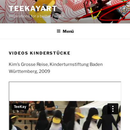
Zum
TEEKAYART
Inhalt
Inspirations for a better Future
springen
Menü
VIDEOS KINDERSTÜCKE
Kim’s Grosse Reise, Kinderturnstiftung Baden
Württemberg, 2009