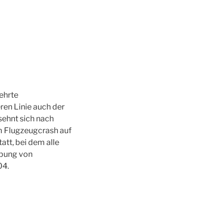
ehrte
en Linie auch der
sehnt sich nach
um Flugzeugcrash auf
att, bei dem alle
abung von
04.