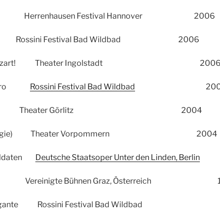
m Herrenhausen Festival Hannover 2006
ssini Festival Bad Wildbad 2006
day, Mozart! Theater Ingolstadt 200
l ladro
Rossini Festival Bad Wildbad
20
ut Theater Görlitz 2004
za (Coregie) Theater Vorpommern 2004
Soldaten
Deutsche Staatsoper Unter den Linden, Berlin
1
la Vereinigte Bühnen Graz, Österreich 1
Stravagante Rossini Festival Bad Wildba