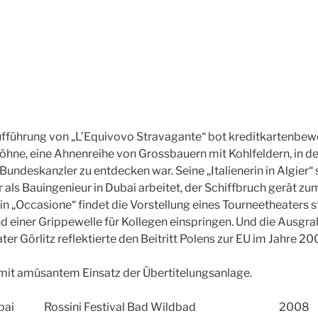
ufführung von „L’Equivovo Stravagante“ bot kreditkartenbew
ne, eine Ahnenreihe von Grossbauern mit Kohlfeldern, in der
undeskanzler zu entdecken war. Seine „Italienerin in Algier“ 
r als Bauingenieur in Dubai arbeitet, der Schiffbruch gerät z
n „Occasione“ findet die Vorstellung eines Tourneetheaters st
nd einer Grippewelle für Kollegen einspringen. Und die Ausgr
er Görlitz reflektierte den Beitritt Polens zur EU im Jahre 20
mit amüsantem Einsatz der Übertitelungsanlage.
geri Dubai Rossini Festival Bad Wildbad 2008