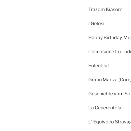
Trazom Kiaso
I Gelosi Ro
Happy Birth
L’occasione fa i
Polenbl
Gräfin Mari
Geschichte vom 
La Cenerento
L‘ Equivoco 