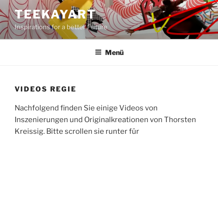
Zum
TEEKAYART
Inhalt
Inspirations for a better Future
springen
Menü
VIDEOS REGIE
Nachfolgend finden Sie einige Videos von
Inszenierungen und Originalkreationen von Thorsten
Kreissig. Bitte scrollen sie runter für