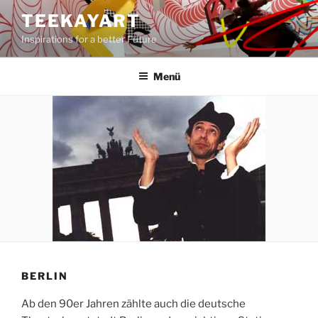
Zum
TEEKAYART
Inhalt
Inspirations for a better Future
springen
Menü
BERLIN
Ab den 90er Jahren zählte auch die deutsche