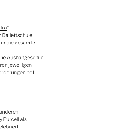
tra
“
r
Ballettschule
für die gesamte
sche Aushängeschild
ren jeweiligen
forderungen bot
e anderen
 Purcell als
lebriert.