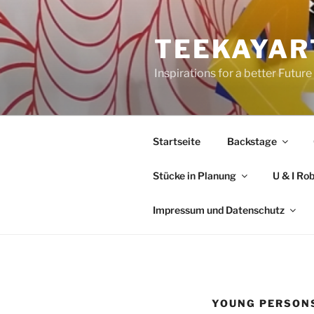
Zum
Inhalt
TEEKAYAR
springen
Inspirations for a better Future
Startseite
Backstage
Stücke in Planung
U & I Ro
Impressum und Datenschutz
YOUNG PERSONS