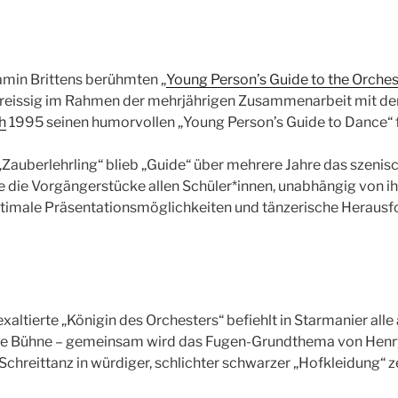
amin Brittens berühmten „
Young Person’s Guide to the Orches
reissig im Rahmen der mehrjährigen Zusammenarbeit mit de
h
1995 seinen humorvollen „Young Person’s Guide to Dance“ 
„Zauberlehrling“ blieb „Guide“ über mehrere Jahre das szeni
ie die Vorgängerstücke allen Schüler*innen, unabhängig von ih
ptimale Präsentationsmöglichkeiten und tänzerische Heraus
 exaltierte „Königin des Orchesters“ befiehlt in Starmanier all
die Bühne – gemeinsam wird das Fugen-Grundthema von Henry
chreittanz in würdiger, schlichter schwarzer „Hofkleidung“ ze