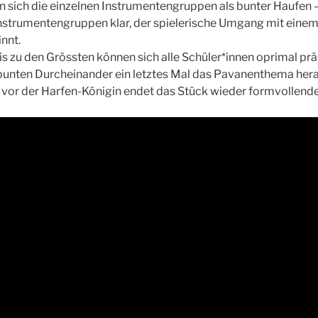
 sich die einzelnen Instrumentengruppen als bunter Haufen –
nstrumentengruppen klar, der spielerische Umgang mit einem 
nnt.
is zu den Grössten können sich alle Schüler*innen oprimal prä
bunten Durcheinander ein letztes Mal das Pavanenthema herau
vor der Harfen-Königin endet das Stück wieder formvollende