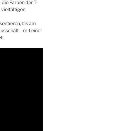
 die Farben der T-
vielfältigen
sentieren, bis am
sschält – mit einer
t.