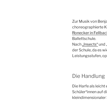
Zur Musik von Benj
choreographierte K
Ronecker in Fellbac
Ballettschule.
Nach
„Insects“
und 
der Schule, da es w
Leistungsstufen, o
Die Handlung
Die Harfe als leicht
Schüler*innen auf 
kleindimensionaler S