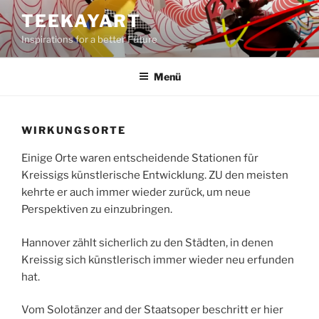
Zum
TEEKAYART
Inhalt
Inspirations for a better Future
springen
Menü
WIRKUNGSORTE
Einige Orte waren entscheidende Stationen für
Kreissigs künstlerische Entwicklung. ZU den meisten
kehrte er auch immer wieder zurück, um neue
Perspektiven zu einzubringen.
Hannover zählt sicherlich zu den Städten, in denen
Kreissig sich künstlerisch immer wieder neu erfunden
hat.
Vom Solotänzer and der Staatsoper beschritt er hier